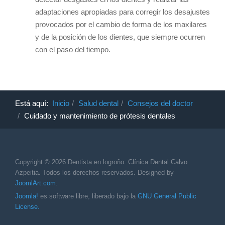
adaptaciones apropiadas para corregir los desajustes
provocados por el cambio de forma de los maxilares
y de la posición de los dientes, que siempre ocurren
con el paso del tiempo.
Está aquí:
Inicio
Salud dental
Consejos del doctor
Cuidado y mantenimiento de prótesis dentales
Copyright © 2026 Dentista en logroño: Clínica Dental Calvo
Azpeitia. Todos los derechos reservados. Designed by
JoomlArt.com
.
Joomla!
es software libre, liberado bajo la
GNU General Public
License.