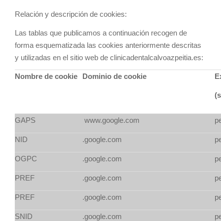
Relación y descripción de cookies:
Las tablas que publicamos a continuación recogen de
forma esquematizada las cookies anteriormente descritas
y utilizadas en el sitio web de clinicadentalcalvoazpeitia.es:
Nombre de cookie
Dominio de cookie
E
(
GAPS
www.google.com
p
NID
.google.com
p
OGPC
.google.com
p
PREF
.google.com
p
PREF
.google.com
p
SNID
.google.com
p